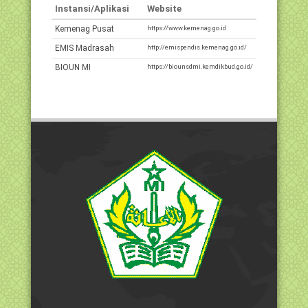
Instansi/Aplikasi
Website
Kemenag Pusat
https://www.kemenag.go.id
EMIS Madrasah
http://emispendis.kemenag.go.id/
BIOUN MI
https://biounsdmi.kemdikbud.go.id/