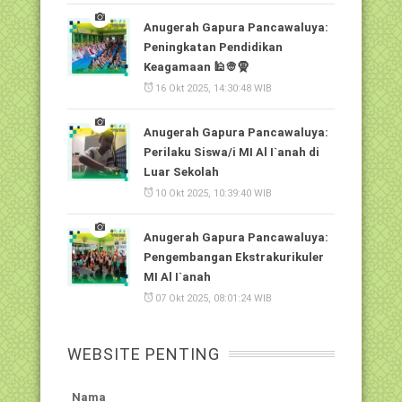
Anugerah Gapura Pancawaluya:
Peningkatan Pendidikan
Keagamaan 🕌👳🧕
16 Okt 2025, 14:30:48 WIB
Anugerah Gapura Pancawaluya:
Perilaku Siswa/i MI Al I`anah di
Luar Sekolah
10 Okt 2025, 10:39:40 WIB
Anugerah Gapura Pancawaluya:
Pengembangan Ekstrakurikuler
MI Al I`anah
07 Okt 2025, 08:01:24 WIB
WEBSITE PENTING
Nama