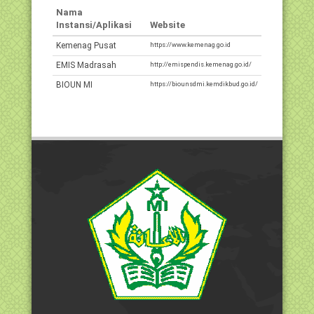
Nama
Instansi/Aplikasi
Website
Kemenag Pusat
https://www.kemenag.go.id
EMIS Madrasah
http://emispendis.kemenag.go.id/
BIOUN MI
https://biounsdmi.kemdikbud.go.id/