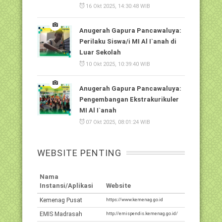
16 Okt 2025, 14:30:48 WIB
Anugerah Gapura Pancawaluya:
Perilaku Siswa/i MI Al I`anah di
Luar Sekolah
10 Okt 2025, 10:39:40 WIB
Anugerah Gapura Pancawaluya:
Pengembangan Ekstrakurikuler
MI Al I`anah
07 Okt 2025, 08:01:24 WIB
WEBSITE PENTING
Nama
Instansi/Aplikasi
Website
Kemenag Pusat
https://www.kemenag.go.id
EMIS Madrasah
http://emispendis.kemenag.go.id/