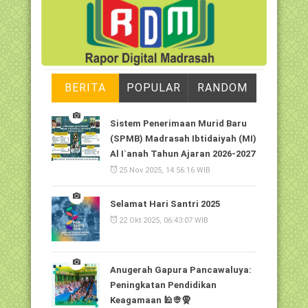
BERITA
POPULAR
RANDOM
Sistem Penerimaan Murid Baru
(SPMB) Madrasah Ibtidaiyah (MI)
Al I`anah Tahun Ajaran 2026-2027
25 Nov 2025, 14:56:16 WIB
Selamat Hari Santri 2025
22 Okt 2025, 06:43:07 WIB
Anugerah Gapura Pancawaluya:
Peningkatan Pendidikan
Keagamaan 🕌👳🧕