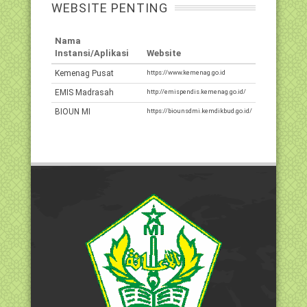
WEBSITE PENTING
Nama
Instansi/Aplikasi
Website
Kemenag Pusat
https://www.kemenag.go.id
EMIS Madrasah
http://emispendis.kemenag.go.id/
BIOUN MI
https://biounsdmi.kemdikbud.go.id/