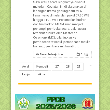
SAW atau secara singkatnya disebut
muludan. Kegiatan ini dilaksanakan di
lapangan utama gedung baru MI Al-
I’anah yang dimulai dari pukul 07:30 WIB
hingga 11:30 WIB. Penampilan hadroh
dari tim hadroh MI Al-I’anah menjadi
penampil pembuka acara. Lalu, acara
tersebut dibuka oleh Master of
Ceremony (MC), dilanjutkan ke
pembacaan tawasul, pembacaan maulid
barjanzi, pembacaan tilawatil . . .
Baca Selanjutnya...
0
...
Awal
Kembali
27
28
29
Lanjut
Akhir