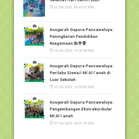
22 Okt 2025, 06:43:07 WIB
Anugerah Gapura Pancawaluya:
Peningkatan Pendidikan
Keagamaan 🕌👳🧕
16 Okt 2025, 14:30:48 WIB
Anugerah Gapura Pancawaluya:
Perilaku Siswa/i MI Al I`anah di
Luar Sekolah
10 Okt 2025, 10:39:40 WIB
Anugerah Gapura Pancawaluya:
Pengembangan Ekstrakurikuler
MI Al I`anah
07 Okt 2025, 08:01:24 WIB