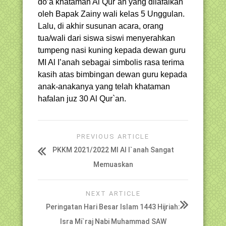
do’a khataman Al Qur`an yang dilafalkan
oleh Bapak Zainy wali kelas 5 Unggulan.
Lalu, di akhir susunan acara, orang
tua/wali dari siswa siswi menyerahkan
tumpeng nasi kuning kepada dewan guru
MI Al I’anah sebagai simbolis rasa terima
kasih atas bimbingan dewan guru kepada
anak-anakanya yang telah khataman
hafalan juz 30 Al Qur`an.
PREVIOUS ARTICLE
PKKM 2021/2022 MI Al I`anah Sangat
Memuaskan
NEXT ARTICLE
Peringatan Hari Besar Islam 1443 Hijriah:
Isra Mi`raj Nabi Muhammad SAW