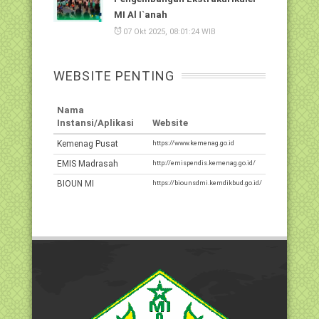
MI Al I`anah
07 Okt 2025, 08:01:24 WIB
WEBSITE PENTING
Nama
Instansi/Aplikasi
Website
Kemenag Pusat
https://www.kemenag.go.id
EMIS Madrasah
http://emispendis.kemenag.go.id/
BIOUN MI
https://biounsdmi.kemdikbud.go.id/