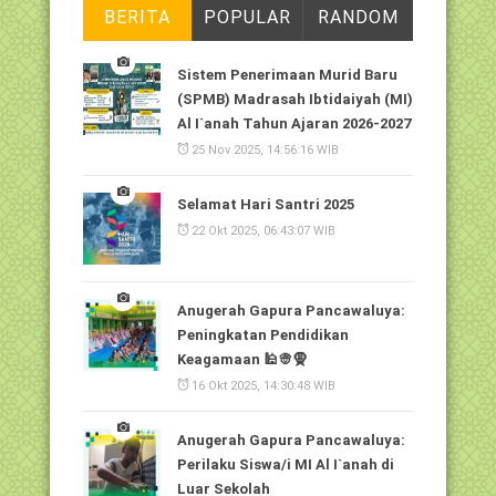
BERITA
POPULAR
RANDOM
Sistem Penerimaan Murid Baru
(SPMB) Madrasah Ibtidaiyah (MI)
Al I`anah Tahun Ajaran 2026-2027
25 Nov 2025, 14:56:16 WIB
Selamat Hari Santri 2025
22 Okt 2025, 06:43:07 WIB
Anugerah Gapura Pancawaluya:
Peningkatan Pendidikan
Keagamaan 🕌👳🧕
16 Okt 2025, 14:30:48 WIB
Anugerah Gapura Pancawaluya:
Perilaku Siswa/i MI Al I`anah di
Luar Sekolah