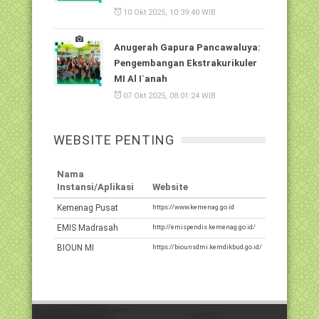
10 Okt 2025, 10:39:40 WIB
Anugerah Gapura Pancawaluya:
Pengembangan Ekstrakurikuler
MI Al I`anah
07 Okt 2025, 08:01:24 WIB
WEBSITE PENTING
Nama
Instansi/Aplikasi
Website
Kemenag Pusat
https://www.kemenag.go.id
EMIS Madrasah
http://emispendis.kemenag.go.id/
BIOUN MI
https://biounsdmi.kemdikbud.go.id/