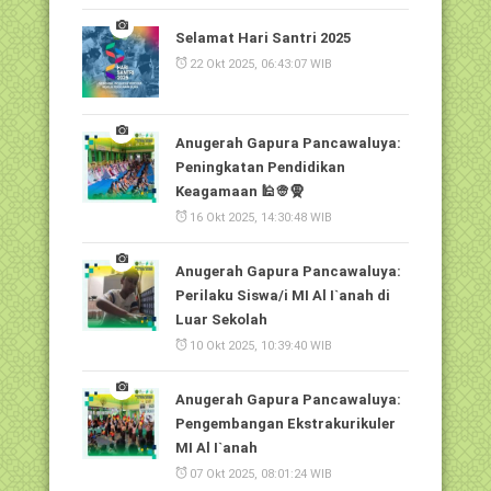
Selamat Hari Santri 2025
22 Okt 2025, 06:43:07 WIB
Anugerah Gapura Pancawaluya:
Peningkatan Pendidikan
Keagamaan 🕌👳🧕
16 Okt 2025, 14:30:48 WIB
Anugerah Gapura Pancawaluya:
Perilaku Siswa/i MI Al I`anah di
Luar Sekolah
10 Okt 2025, 10:39:40 WIB
Anugerah Gapura Pancawaluya:
Pengembangan Ekstrakurikuler
MI Al I`anah
07 Okt 2025, 08:01:24 WIB