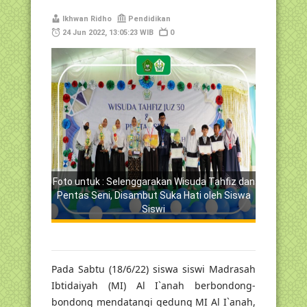
Ikhwan Ridho
Pendidikan
24 Jun 2022, 13:05:23 WIB
0
Foto untuk : Selenggarakan Wisuda Tahfiz dan
Pentas Seni, Disambut Suka Hati oleh Siswa
Siswi
Pada Sabtu (18/6/22) siswa siswi Madrasah
Ibtidaiyah (MI) Al I`anah berbondong-
bondong mendatangi gedung MI Al I`anah,