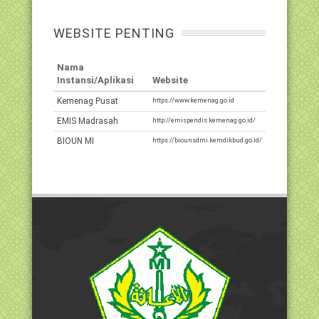
WEBSITE PENTING
Nama
Instansi/Aplikasi
Website
Kemenag Pusat
https://www.kemenag.go.id
EMIS Madrasah
http://emispendis.kemenag.go.id/
BIOUN MI
https://biounsdmi.kemdikbud.go.id/