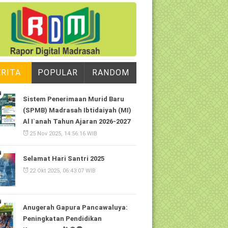
ERITA
POPULAR
RANDOM
Sistem Penerimaan Murid Baru
(SPMB) Madrasah Ibtidaiyah (MI)
Al I`anah Tahun Ajaran 2026-2027
25 Nov 2025, 14:56:16 WIB
Selamat Hari Santri 2025
22 Okt 2025, 06:43:07 WIB
Anugerah Gapura Pancawaluya:
Peningkatan Pendidikan