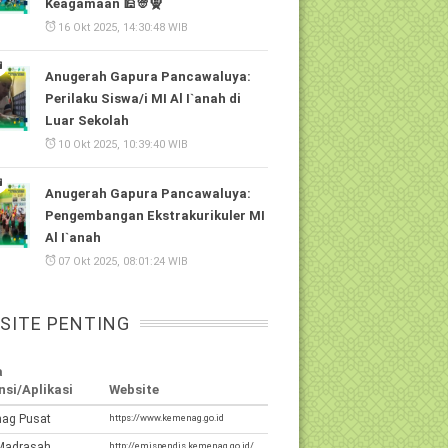
Keagamaan 🕌👳🧕
16 Okt 2025, 14:30:48 WIB
Anugerah Gapura Pancawaluya:
Perilaku Siswa/i MI Al I`anah di
Luar Sekolah
10 Okt 2025, 10:39:40 WIB
Anugerah Gapura Pancawaluya:
Pengembangan Ekstrakurikuler MI
Al I`anah
07 Okt 2025, 08:01:24 WIB
SITE PENTING
a
nsi/Aplikasi
Website
ag Pusat
https://www.kemenag.go.id
Madrasah
http://emispendis.kemenag.go.id/