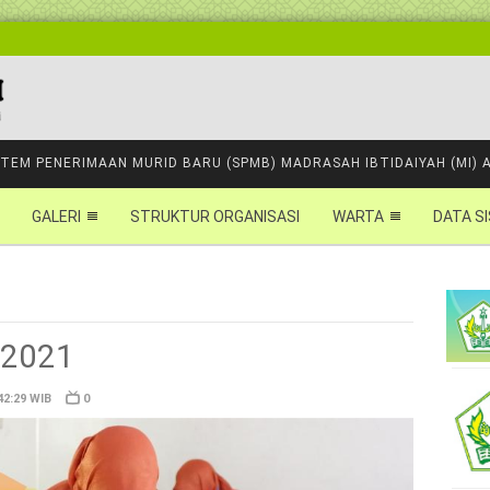
STEM PENERIMAAN MURID BARU (SPMB) MADRASAH IBTIDAIYAH (MI) 
GALERI
STRUKTUR ORGANISASI
WARTA
DATA S
 2021
42:29 WIB
0