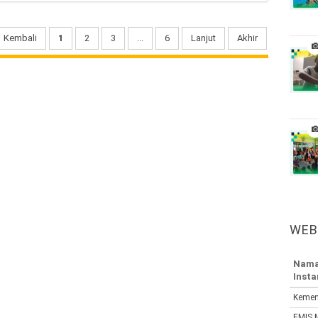
Kembali
1
2
3
...
6
Lanjut
Akhir
WEB
Nam
Insta
Kemen
EMIS 