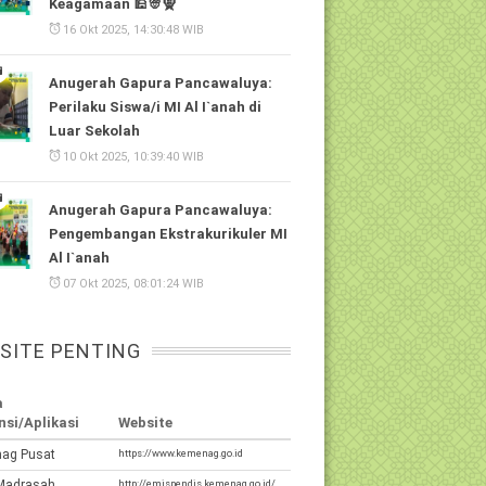
Keagamaan 🕌👳🧕
16 Okt 2025, 14:30:48 WIB
Anugerah Gapura Pancawaluya:
Perilaku Siswa/i MI Al I`anah di
Luar Sekolah
10 Okt 2025, 10:39:40 WIB
Anugerah Gapura Pancawaluya:
Pengembangan Ekstrakurikuler MI
Al I`anah
07 Okt 2025, 08:01:24 WIB
SITE PENTING
a
nsi/Aplikasi
Website
ag Pusat
https://www.kemenag.go.id
Madrasah
http://emispendis.kemenag.go.id/