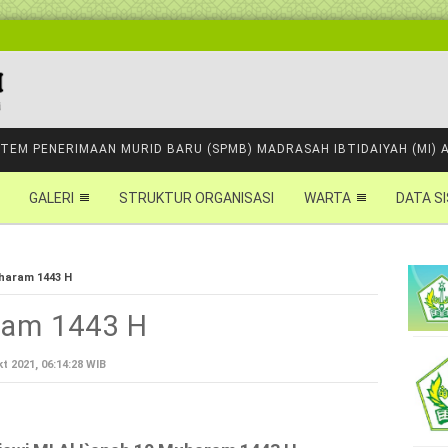
STEM PENERIMAAN MURID BARU (SPMB) MADRASAH IBTIDAIYAH (MI) 
GALERI
STRUKTUR ORGANISASI
WARTA
DATA S
haram 1443 H
ram 1443 H
t 2021, 06:14:28 WIB