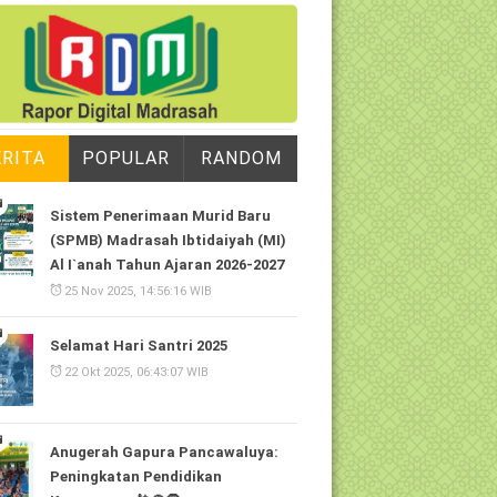
ERITA
POPULAR
RANDOM
Sistem Penerimaan Murid Baru
(SPMB) Madrasah Ibtidaiyah (MI)
Al I`anah Tahun Ajaran 2026-2027
25 Nov 2025, 14:56:16 WIB
Selamat Hari Santri 2025
22 Okt 2025, 06:43:07 WIB
Anugerah Gapura Pancawaluya:
Peningkatan Pendidikan