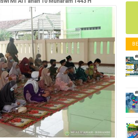
iswi MI Al I`anah 10 Muharam 1443 H
B