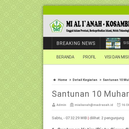
BREAKING NEWS
SI
BERANDA
PROFIL
VISI DAN MISI
Home
Detail Kegiatan
Santunan 10 Mu
Santunan 10 Muha
Admin
mialianah@madrasah.id
16 Ok
Sabtu, - 07:32:29 WIB
|
dilihat: 2 pengunjung