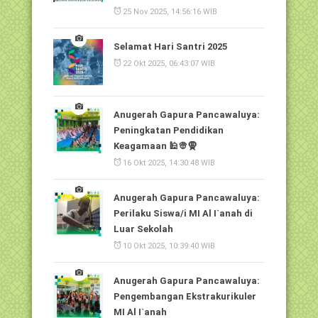
25 Nov 2025, 14:56:16 WIB
Selamat Hari Santri 2025
22 Okt 2025, 06:43:07 WIB
Anugerah Gapura Pancawaluya:
Peningkatan Pendidikan
Keagamaan 🕌👳🧕
16 Okt 2025, 14:30:48 WIB
Anugerah Gapura Pancawaluya:
Perilaku Siswa/i MI Al I`anah di
Luar Sekolah
10 Okt 2025, 10:39:40 WIB
Anugerah Gapura Pancawaluya:
Pengembangan Ekstrakurikuler
MI Al I`anah