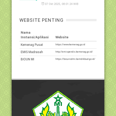
07 Okt 2025, 08:01:24 WIB
WEBSITE PENTING
Nama
Instansi/Aplikasi
Website
Kemenag Pusat
https://www.kemenag.go.id
EMIS Madrasah
http://emispendis.kemenag.go.id/
BIOUN MI
https://biounsdmi.kemdikbud.go.id/