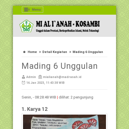
Menu
Home
Detail Kegiatan
Mading 6 Unggulan
Mading 6 Unggulan
Admin
mialianah@madrasah.id
16 Jan 2023, 11:43:38 WIB
Senin, - 08:28:48 WIB
|
dilihat: 2 pengunjung
1. Karya 12