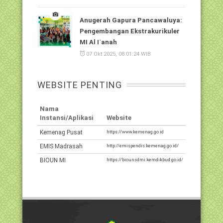
Anugerah Gapura Pancawaluya:
Pengembangan Ekstrakurikuler
MI Al I`anah
07 Okt 2025, 08:01:24 WIB
WEBSITE PENTING
Nama
Instansi/Aplikasi
Website
Kemenag Pusat
https://www.kemenag.go.id
EMIS Madrasah
http://emispendis.kemenag.go.id/
BIOUN MI
https://biounsdmi.kemdikbud.go.id/