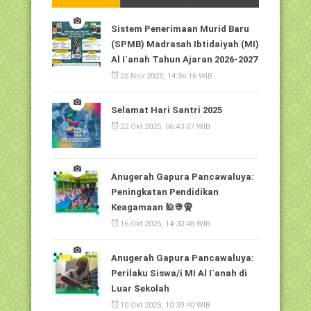
Sistem Penerimaan Murid Baru
(SPMB) Madrasah Ibtidaiyah (MI)
Al I`anah Tahun Ajaran 2026-2027
25 Nov 2025, 14:56:16 WIB
Selamat Hari Santri 2025
22 Okt 2025, 06:43:07 WIB
Anugerah Gapura Pancawaluya:
Peningkatan Pendidikan
Keagamaan 🕌👳🧕
16 Okt 2025, 14:30:48 WIB
Anugerah Gapura Pancawaluya:
Perilaku Siswa/i MI Al I`anah di
Luar Sekolah
10 Okt 2025, 10:39:40 WIB