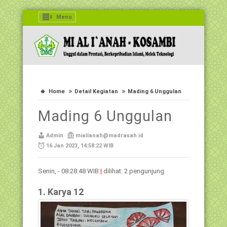
Menu
Home
Detail Kegiatan
Mading 6 Unggulan
Mading 6 Unggulan
Admin
mialianah@madrasah.id
16 Jan 2023, 14:58:22 WIB
Senin, - 08:28:48 WIB
|
dilihat: 2 pengunjung
1. Karya 12