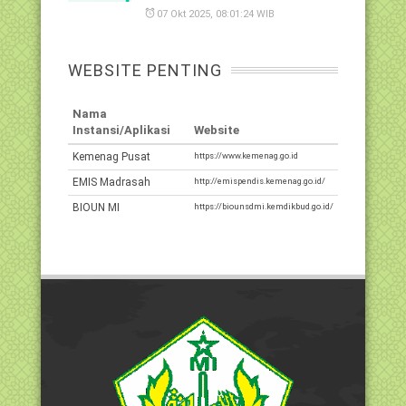
07 Okt 2025, 08:01:24 WIB
WEBSITE PENTING
Nama
Instansi/Aplikasi
Website
Kemenag Pusat
https://www.kemenag.go.id
EMIS Madrasah
http://emispendis.kemenag.go.id/
BIOUN MI
https://biounsdmi.kemdikbud.go.id/