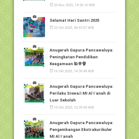
25 Nov 2025, 14:56:16 WIB
Selamat Hari Santri 2025
22 Okt 2025, 06:43:07 WIB
Anugerah Gapura Pancawaluya:
Peningkatan Pendidikan
Keagamaan 🕌👳🧕
16 Okt 2025, 14:30:48 WIB
Anugerah Gapura Pancawaluya:
Perilaku Siswa/i MI Al I`anah di
Luar Sekolah
10 Okt 2025, 10:39:40 WIB
Anugerah Gapura Pancawaluya:
Pengembangan Ekstrakurikuler
MI Al I`anah