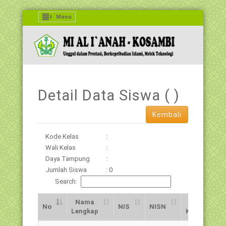
Menu
Detail Data Siswa (
)
Kembali
Kode Kelas
:
Wali Kelas
:
Daya Tampung
:
Jumlah Siswa
: 0
Search:
Nama
Jns.
No
NIS
NISN
Lengkap
Kelamin
No
Nama
NIS
NISN
Jns.