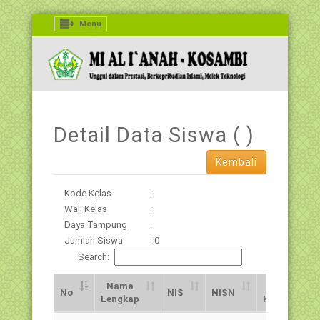
Menu
Detail Data Siswa (
)
Kembali
Kode Kelas
:
Wali Kelas
:
Daya Tampung
:
Jumlah Siswa
: 0
Search:
Nama
Jns.
No
NIS
NISN
Lengkap
Kelamin
No
Nama
NIS
NISN
Jns.